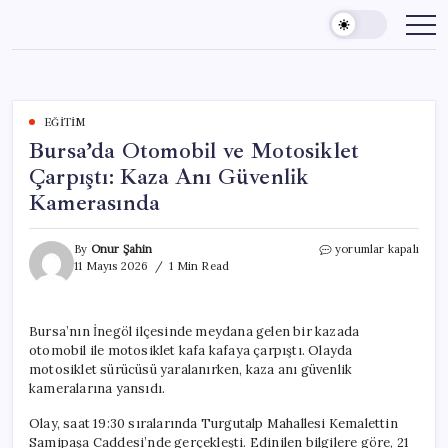
Skip
to
content
EĞITIM
Bursa’da Otomobil ve Motosiklet
Çarpıştı: Kaza Anı Güvenlik
Kamerasında
Bursa’da
By
Onur Şahin
yorumlar kapalı
Otomobil
11 Mayıs 2026
1 Min Read
ve
Motosiklet
Çarpıştı:
Bursa’nın İnegöl ilçesinde meydana gelen bir kazada
Kaza
otomobil ile motosiklet kafa kafaya çarpıştı. Olayda
Anı
Güvenlik
motosiklet sürücüsü yaralanırken, kaza anı güvenlik
Kamerasında
kameralarına yansıdı.
için
Olay, saat 19:30 sıralarında Turgutalp Mahallesi Kemalettin
Samipaşa Caddesi’nde gerçekleşti. Edinilen bilgilere göre, 21