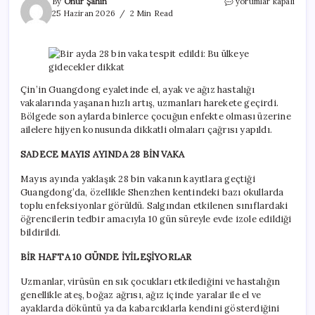
Bir
By
Onur Şahin
yorumlar kapalı
ayda
25 Haziran 2026
2 Min Read
28
bin
vaka
tespit
edildi:
Bu
Çin’in Guangdong eyaletinde el, ayak ve ağız hastalığı
ülkeye
vakalarında yaşanan hızlı artış, uzmanları harekete geçirdi.
gidecekler
Bölgede son aylarda binlerce çocuğun enfekte olması üzerine
dikkat
ailelere hijyen konusunda dikkatli olmaları çağrısı yapıldı.
için
SADECE MAYIS AYINDA 28 BİN VAKA
Mayıs ayında yaklaşık 28 bin vakanın kayıtlara geçtiği
Guangdong’da, özellikle Shenzhen kentindeki bazı okullarda
toplu enfeksiyonlar görüldü. Salgından etkilenen sınıflardaki
öğrencilerin tedbir amacıyla 10 gün süreyle evde izole edildiği
bildirildi.
BİR HAFTA 10 GÜNDE İYİLEŞİYORLAR
Uzmanlar, virüsün en sık çocukları etkilediğini ve hastalığın
genellikle ateş, boğaz ağrısı, ağız içinde yaralar ile el ve
ayaklarda döküntü ya da kabarcıklarla kendini gösterdiğini