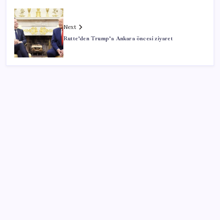
Next
Rutte’den Trump’a Ankara öncesi ziyaret
SON YAZILAR
Milyonların Gözü TBMM’de: Kademeli emeklilik
çıkacak mı, kimleri kapsıyor?
Altın fiyatları yükselecek mi? JPMorgan tahminlerini