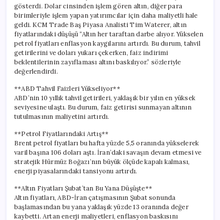
gösterdi. Dolar cinsinden işlem gören altın, diğer para
birimleriyle işlem yapan yatırımcılar için daha maliyetli hale
geldi. KCM Trade Baş Piyasa Analisti Tim Waterer, altın
fiyatlarındaki düşüşü “Altın her taraftan darbe alıyor. Yükselen
petrol fiyatları enflasyon kaygılarını artırdı. Bu durum, tahvil
getirilerini ve doları yukarı çekerken, faiz indirimi
beklentilerinin zayıflaması altını baskılıyor.” sözleriyle
değerlendirdi.
**ABD Tahvil Faizleri Yükseliyor**
ABD’nin 10 yıllık tahvil getirileri, yaklaşık bir yılın en yüksek
seviyesine ulaştı. Bu durum, faiz getirisi sunmayan altının
tutulmasının maliyetini artırdı.
**Petrol Fiyatlarındaki Artış**
Brent petrol fiyatları bu hafta yüzde 5,5 oranında yükselerek
varil başına 106 doları aştı. İran’daki savaşın devam etmesi ve
stratejik Hürmüz Boğazı’nın büyük ölçüde kapalı kalması,
enerji piyasalarındaki tansiyonu artırdı.
**Altın Fiyatları Şubat’tan Bu Yana Düşüşte**
Altın fiyatları, ABD-İran çatışmasının Şubat sonunda
başlamasından bu yana yaklaşık yüzde 13 oranında değer
kaybetti. Artan enerji maliyetleri, enflasyon baskısını