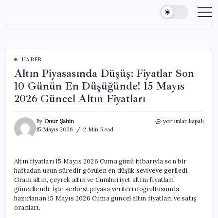
Skip
to
content
HABER
Altın Piyasasında Düşüş: Fiyatlar Son
10 Günün En Düşüğünde! 15 Mayıs
2026 Güncel Altın Fiyatları
Altın
By
Onur Şahin
yorumlar kapalı
Piyasasında
15 Mayıs 2026
2 Min Read
Düşüş:
Fiyatlar
Son
Altın fiyatları 15 Mayıs 2026 Cuma günü itibarıyla son bir
10
haftadan uzun süredir görülen en düşük seviyeye geriledi.
Günün
En
Gram altın, çeyrek altın ve Cumhuriyet altını fiyatları
Düşüğünde!
güncellendi. İşte serbest piyasa verileri doğrultusunda
15
hazırlanan 15 Mayıs 2026 Cuma güncel altın fiyatları ve satış
Mayıs
oranları.
2026