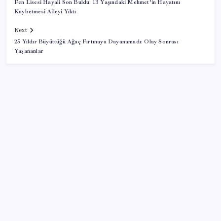
Fen Lisesi Hayali Son Buldu: 13 Yaşındaki Mehmet’in Hayatını
Kaybetmesi Aileyi Yıktı
Next
25 Yıldır Büyüttüğü Ağaç Fırtınaya Dayanamadı: Olay Sonrası
Yaşananlar
SON YAZILAR
BDDK’den yatırım araçlarına yeni çerçeve: Bireysel
limitlerde kurallar sil baştan
Porsche yöneticisinden Volkswagen’e maliyetleri
hızla düşürme çağrısı