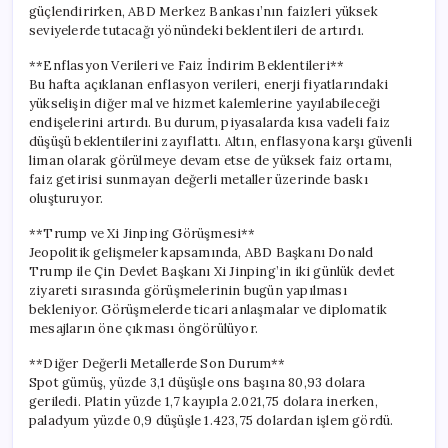
güçlendirirken, ABD Merkez Bankası’nın faizleri yüksek
seviyelerde tutacağı yönündeki beklentileri de artırdı.
**Enflasyon Verileri ve Faiz İndirim Beklentileri**
Bu hafta açıklanan enflasyon verileri, enerji fiyatlarındaki
yükselişin diğer mal ve hizmet kalemlerine yayılabileceği
endişelerini artırdı. Bu durum, piyasalarda kısa vadeli faiz
düşüşü beklentilerini zayıflattı. Altın, enflasyona karşı güvenli
liman olarak görülmeye devam etse de yüksek faiz ortamı,
faiz getirisi sunmayan değerli metaller üzerinde baskı
oluşturuyor.
**Trump ve Xi Jinping Görüşmesi**
Jeopolitik gelişmeler kapsamında, ABD Başkanı Donald
Trump ile Çin Devlet Başkanı Xi Jinping’in iki günlük devlet
ziyareti sırasında görüşmelerinin bugün yapılması
bekleniyor. Görüşmelerde ticari anlaşmalar ve diplomatik
mesajların öne çıkması öngörülüyor.
**Diğer Değerli Metallerde Son Durum**
Spot gümüş, yüzde 3,1 düşüşle ons başına 80,93 dolara
geriledi. Platin yüzde 1,7 kayıpla 2.021,75 dolara inerken,
paladyum yüzde 0,9 düşüşle 1.423,75 dolardan işlem gördü.