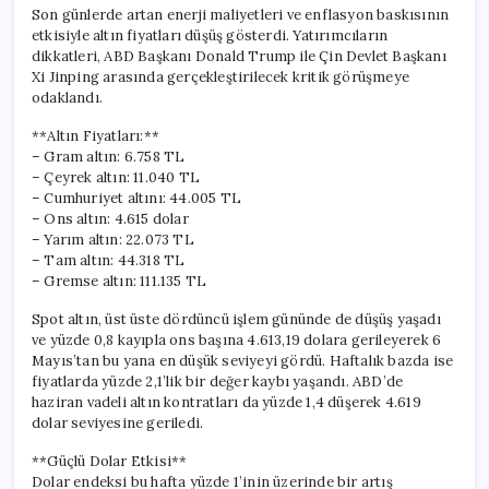
Güncel
Son günlerde artan enerji maliyetleri ve enflasyon baskısının
Altın
etkisiyle altın fiyatları düşüş gösterdi. Yatırımcıların
Fiyatları
dikkatleri, ABD Başkanı Donald Trump ile Çin Devlet Başkanı
için
Xi Jinping arasında gerçekleştirilecek kritik görüşmeye
odaklandı.
**Altın Fiyatları:**
– Gram altın: 6.758 TL
– Çeyrek altın: 11.040 TL
– Cumhuriyet altını: 44.005 TL
– Ons altın: 4.615 dolar
– Yarım altın: 22.073 TL
– Tam altın: 44.318 TL
– Gremse altın: 111.135 TL
Spot altın, üst üste dördüncü işlem gününde de düşüş yaşadı
ve yüzde 0,8 kayıpla ons başına 4.613,19 dolara gerileyerek 6
Mayıs’tan bu yana en düşük seviyeyi gördü. Haftalık bazda ise
fiyatlarda yüzde 2,1’lik bir değer kaybı yaşandı. ABD’de
haziran vadeli altın kontratları da yüzde 1,4 düşerek 4.619
dolar seviyesine geriledi.
**Güçlü Dolar Etkisi**
Dolar endeksi bu hafta yüzde 1’inin üzerinde bir artış