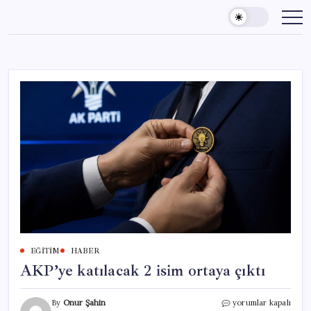
Skip
to
content
EĞITIM
HABER
AKP’ye katılacak 2 isim ortaya çıktı
AKP’ye
By
Onur Şahin
yorumlar kapalı