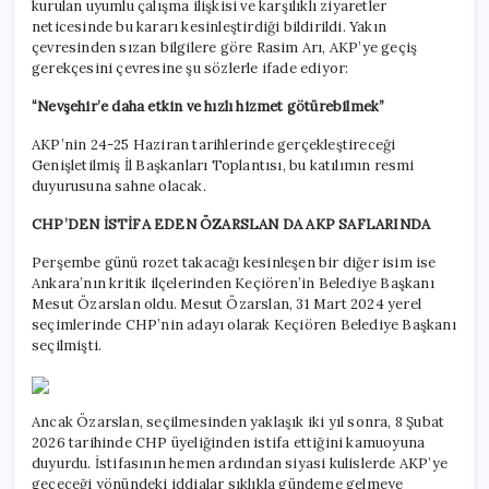
kurulan uyumlu çalışma ilişkisi ve karşılıklı ziyaretler
neticesinde bu kararı kesinleştirdiği bildirildi. Yakın
çevresinden sızan bilgilere göre Rasim Arı, AKP’ye geçiş
gerekçesini çevresine şu sözlerle ifade ediyor:
“Nevşehir’e daha etkin ve hızlı hizmet götürebilmek”
AKP’nin 24-25 Haziran tarihlerinde gerçekleştireceği
Genişletilmiş İl Başkanları Toplantısı, bu katılımın resmi
duyurusuna sahne olacak.
CHP’DEN İSTİFA EDEN ÖZARSLAN DA AKP SAFLARINDA
Perşembe günü rozet takacağı kesinleşen bir diğer isim ise
Ankara’nın kritik ilçelerinden Keçiören’in Belediye Başkanı
Mesut Özarslan oldu. Mesut Özarslan, 31 Mart 2024 yerel
seçimlerinde CHP’nin adayı olarak Keçiören Belediye Başkanı
seçilmişti.
Ancak Özarslan, seçilmesinden yaklaşık iki yıl sonra, 8 Şubat
2026 tarihinde CHP üyeliğinden istifa ettiğini kamuoyuna
duyurdu. İstifasının hemen ardından siyasi kulislerde AKP’ye
geçeceği yönündeki iddialar sıklıkla gündeme gelmeye