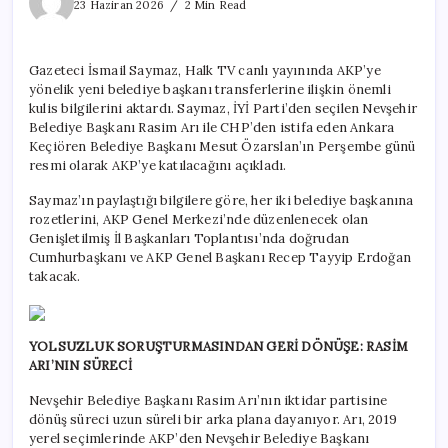
katılacak
23 Haziran 2026
2 Min Read
2
isim
ortaya
Gazeteci İsmail Saymaz, Halk TV canlı yayınında AKP’ye
çıktı
yönelik yeni belediye başkanı transferlerine ilişkin önemli
için
kulis bilgilerini aktardı. Saymaz, İYİ Parti’den seçilen Nevşehir
Belediye Başkanı Rasim Arı ile CHP’den istifa eden Ankara
Keçiören Belediye Başkanı Mesut Özarslan’ın Perşembe günü
resmi olarak AKP’ye katılacağını açıkladı.
Saymaz’ın paylaştığı bilgilere göre, her iki belediye başkanına
rozetlerini, AKP Genel Merkezi’nde düzenlenecek olan
Genişletilmiş İl Başkanları Toplantısı’nda doğrudan
Cumhurbaşkanı ve AKP Genel Başkanı Recep Tayyip Erdoğan
takacak.
YOLSUZLUK SORUŞTURMASINDAN GERİ DÖNÜŞE: RASİM
ARI’NIN SÜRECİ
Nevşehir Belediye Başkanı Rasim Arı’nın iktidar partisine
dönüş süreci uzun süreli bir arka plana dayanıyor. Arı, 2019
yerel seçimlerinde AKP’den Nevşehir Belediye Başkanı