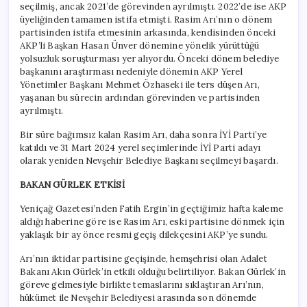
seçilmiş, ancak 2021’de görevinden ayrılmıştı. 2022’de ise AKP
üyeliğinden tamamen istifa etmişti. Rasim Arı’nın o dönem
partisinden istifa etmesinin arkasında, kendisinden önceki
AKP’li Başkan Hasan Ünver dönemine yönelik yürüttüğü
yolsuzluk soruşturması yer alıyordu. Önceki dönem belediye
başkanını araştırması nedeniyle dönemin AKP Yerel
Yönetimler Başkanı Mehmet Özhaseki ile ters düşen Arı,
yaşanan bu sürecin ardından görevinden ve partisinden
ayrılmıştı.
Bir süre bağımsız kalan Rasim Arı, daha sonra İYİ Parti’ye
katıldı ve 31 Mart 2024 yerel seçimlerinde İYİ Parti adayı
olarak yeniden Nevşehir Belediye Başkanı seçilmeyi başardı.
BAKAN GÜRLEK ETKİSİ
Yeniçağ Gazetesi’nden Fatih Ergin’in geçtiğimiz hafta kaleme
aldığı haberine göre ise Rasim Arı, eski partisine dönmek için
yaklaşık bir ay önce resmi geçiş dilekçesini AKP’ye sundu.
Arı’nın iktidar partisine geçişinde, hemşehrisi olan Adalet
Bakanı Akın Gürlek’in etkili olduğu belirtiliyor. Bakan Gürlek’in
göreve gelmesiyle birlikte temaslarını sıklaştıran Arı’nın,
hükümet ile Nevşehir Belediyesi arasında son dönemde