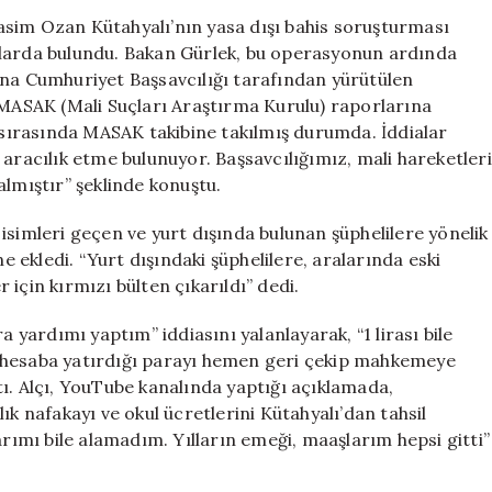
Üzerine
asim Ozan Kütahyalı’nın yasa dışı bahis soruşturması
Önemli
alarda bulundu. Bakan Gürlek, bu operasyonun ardında
Açıklamalar:
ana Cumhuriyet Başsavcılığı tarafından yürütülen
MASAK
ASAK (Mali Suçları Araştırma Kurulu) raporlarına
Takibi
i sırasında MASAK takibine takılmış durumda. İddialar
Devam
 aracılık etme bulunuyor. Başsavcılığımız, mali hareketleri
Ediyor
almıştır” şeklinde konuştu.
için
isimleri geçen ve yurt dışında bulunan şüphelilere yönelik
ne ekledi. “Yurt dışındaki şüphelilere, aralarında eski
için kırmızı bülten çıkarıldı” dedi.
a yardımı yaptım” iddiasını yalanlayarak, “1 lirası bile
 hesaba yatırdığı parayı hemen geri çekip mahkemeye
ı. Alçı, YouTube kanalında yaptığı açıklamada,
ık nafakayı ve okul ücretlerini Kütahyalı’dan tahsil
arımı bile alamadım. Yılların emeği, maaşlarım hepsi gitti”