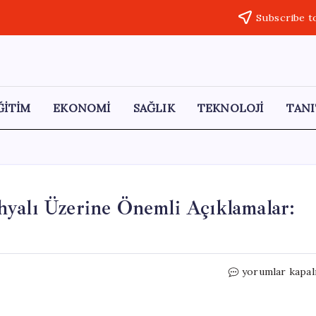
Subscribe t
ĞİTİM
EKONOMİ
SAĞLIK
TEKNOLOJİ
TANI
hyalı Üzerine Önemli Açıklamalar:
Adalet
yorumlar kapal
Bakanı
Gürlek’ten
Kütahyalı