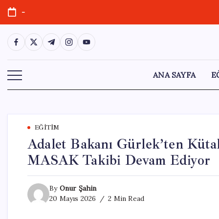
Skip
-
to
content
https://www.facebook.com/
https://twitter.com/
https://t.me/
https://www.instagram.com/
https://youtube.com/
ANA SAYFA
E
EĞITIM
Adalet Bakanı Gürlek’ten Küta
MASAK Takibi Devam Ediyor
By
Onur Şahin
20 Mayıs 2026
2 Min Read