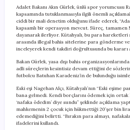
Adalet Bakanı Akın Gürlek, ünlü spor yorumcusu R
kapsamında tutuklanmasıyla ilgili önemli açıklam
ciddi bir mali denetim olduğunu ifade ederek, “Ad
kapsamlı bir operasyon mevcut. Süreç, tamamen M
dayanarak ilerliyor. Kütahyalı, bu para hareketler
arasında illegal bahis sitelerine para gönderme ve
inceleyerek kendi takdiri doğrultusunda bu kararı 
Bakan Gürlek, yasa dışı bahis organizasyonlarında 
adli süreçlerin kesintisiz devam ettiğini de sözleri
futbolcu Batuhan Karadeniz’in de bulunduğu isimler 
Eski eşi Nagehan Alçı, Kütahyalı’nın “Eski eşime par
bana gelmedi. Kendi borçlarını ödemek için ortak
‘nafaka ödedim’ diye sundu” şeklinde açıklama yapt
mahkemenin 2 çocuk için hükmettiği 20’şer bin liral
edemediğini belirtti. “Bırakın para almayı, nafakal
ifadelerini kullandı.