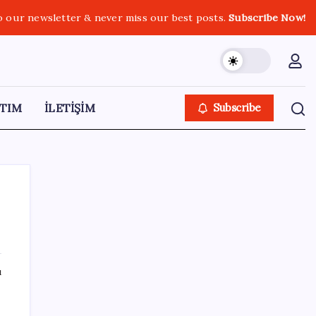
o our newsletter & never miss our best posts.
Subscribe Now!
TIM
İLETİŞİM
Subscribe
SON YAZILAR
ı
Milyonların Gözü TBMM’de: Kademeli
emeklilik çıkacak mı, kimleri kapsıyor?