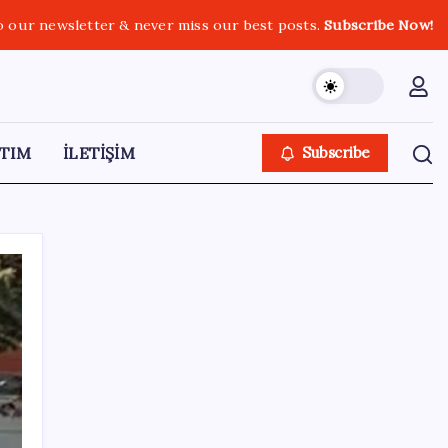
o our newsletter & never miss our best posts.
Subscribe Now!
TIM
İLETİŞİM
Subscribe
SON YAZILAR
Halkbank’tan beklenti üstü net kâr