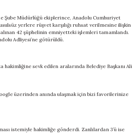
Başkanı
Ali
Ercan
le Şube Müdürlüğü ekiplerince, Anadolu Cumhuriyet
Akpolat
ulsüz yerlere rüşvet karşılığı ruhsat verilmesine ilişkin
dahil
lınan 42 şüphelinin emniyetteki işlemleri tamamlandı.
35
adolu Adliyesi’ne götürüldü.
kişi
tutuklandı
için
za hakimliğine sevk edilen aralarında Belediye Başkanı Ali
ogle üzerinden anında ulaşmak için bizi favorilerinize
nması istemiyle hakimliğe gönderdi. Zanlılardan 3’ü ise