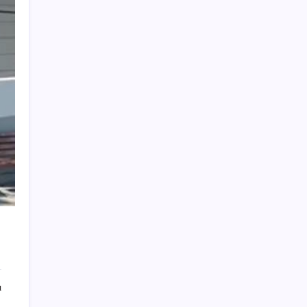
BDDK’den yatırım araçlarına yeni çerçeve:
Bireysel limitlerde kurallar sil baştan
Porsche yöneticisinden Volkswagen’e
maliyetleri hızla düşürme çağrısı
CHP Mut ve Silifke İlçe Başkanlıklarında
toplu istifa: YENİ Parti’ye katılma kararı
aldılar
Eskişehir’de 2 belediye başkanı YENİ
Parti’ye geçti
ABD tarım dışı istihdam verisinde negatif
sürpriz
Fed Başkanı’ndan piyasaları sarsacak mesaj:
Enflasyon artarsa faiz artırımı yeniden
masaya gelecek
Balık çiftçliklerine karşı eylem yapan kadın
balıkçılara YENİ Parti’den destek
ı
Komünist Mao’nun makam aracıydı, bugün
zenginlerin lüks oyuncağı oldu