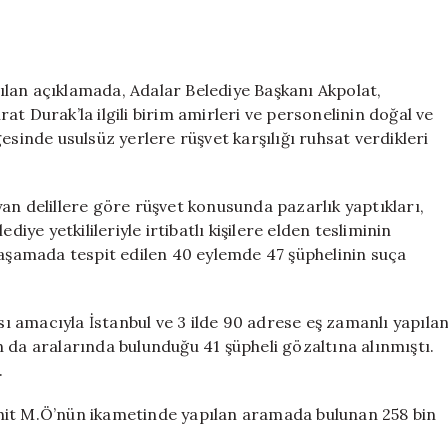
lan açıklamada, Adalar Belediye Başkanı Akpolat,
t Durak’la ilgili birim amirleri ve personelinin doğal ve
esinde usulsüz yerlere rüşvet karşılığı ruhsat verdikleri
sıyan delillere göre rüşvet konusunda pazarlık yaptıkları,
iye yetkilileriyle irtibatlı kişilere elden tesliminin
 aşamada tespit edilen 40 eylemde 47 şüphelinin suça
ası amacıyla İstanbul ve 3 ilde 90 adrese eş zamanlı yapıla
 da aralarında bulunduğu 41 şüpheli gözaltına alınmıştı.
.
hit M.Ö’nün ikametinde yapılan aramada bulunan 258 bin