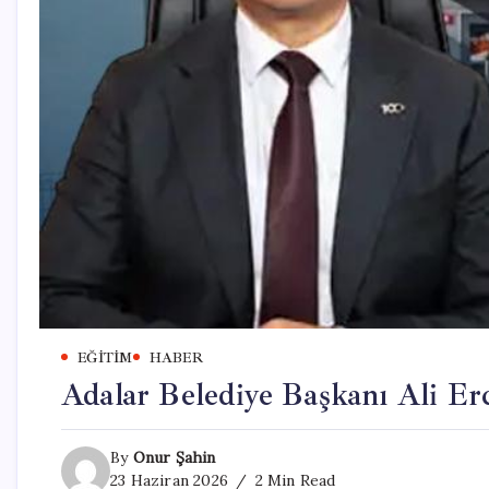
EĞITIM
HABER
Adalar Belediye Başkanı Ali Erc
By
Onur Şahin
23 Haziran 2026
2 Min Read