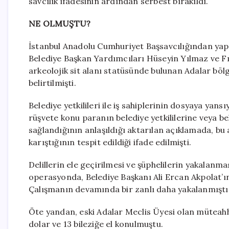
savcılık ifadesinin ardından serbest bırakıldı.
NE OLMUŞTU?
İstanbul Anadolu Cumhuriyet Başsavcılığından yapı
Belediye Başkan Yardımcıları Hüseyin Yılmaz ve Fıra
arkeolojik sit alanı statüsünde bulunan Adalar bölg
belirtilmişti.
Belediye yetkilileri ile iş sahiplerinin dosyaya yan
rüşvete konu paranın belediye yetkililerine veya beled
sağlandığının anlaşıldığı aktarılan açıklamada, bu
karıştığının tespit edildiği ifade edilmişti.
Delillerin ele geçirilmesi ve şüphelilerin yakalanm
operasyonda, Belediye Başkanı Ali Ercan Akpolat’ın
Çalışmanın devamında bir zanlı daha yakalanmıştı
Öte yandan, eski Adalar Meclis Üyesi olan müteah
dolar ve 13 bileziğe el konulmuştu.