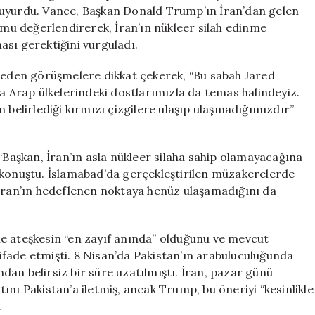
Var
duyurdu. Vance, Başkan Donald Trump’ın İran’dan gelen
için
u değerlendirerek, İran’ın nükleer silah edinme
ası gerektiğini vurguladı.
m eden görüşmelere dikkat çekerek, “Bu sabah Jared
ca Arap ülkelerindeki dostlarımızla da temas halindeyiz.
 belirlediği kırmızı çizgilere ulaşıp ulaşmadığımızdır”
“Başkan, İran’ın asla nükleer silaha sahip olamayacağına
 konuştu. İslamabad’da gerçekleştirilen müzakerelerde
ahran’ın hedeflenen noktaya henüz ulaşamadığını da
e ateşkesin “en zayıf anında” olduğunu ve mevcut
fade etmişti. 8 Nisan’da Pakistan’ın arabuluculuğunda
an belirsiz bir süre uzatılmıştı. İran, pazar günü
ını Pakistan’a iletmiş, ancak Trump, bu öneriyi “kesinlikle
.