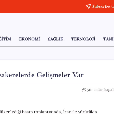
Subscribe t
ĞİTİM
EKONOMİ
SAĞLIK
TEKNOLOJİ
TANI
akerelerde Gelişmeler Var
ABD’den
yorumlar kapal
Açıklama:
İran’la
Müzakerelerde
Gelişmeler
zenlediği basın toplantısında, İran ile yürütülen