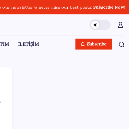
o our newsletter & never miss our best posts.
Subscribe Now!
TIM
İLETİŞİM
Subscribe
ı
SON YAZILAR
BDDK’den yatırım araçlarına yeni çerçeve:
Bireysel limitlerde kurallar sil baştan