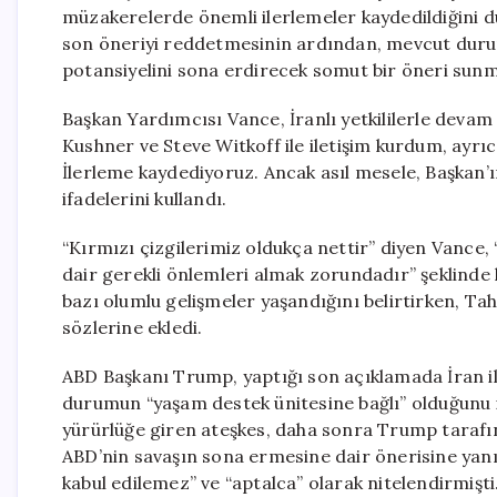
müzakerelerde önemli ilerlemeler kaydedildiğini 
son öneriyi reddetmesinin ardından, mevcut durum
potansiyelini sona erdirecek somut bir öneri sunm
Başkan Yardımcısı Vance, İranlı yetkililerle deva
Kushner ve Steve Witkoff ile iletişim kurdum, ayrı
İlerleme kaydediyoruz. Ancak asıl mesele, Başkan’ın
ifadelerini kullandı.
“Kırmızı çizgilerimiz oldukça nettir” diyen Vance, 
dair gerekli önlemleri almak zorundadır” şeklinde
bazı olumlu gelişmeler yaşandığını belirtirken, T
sözlerine ekledi.
ABD Başkanı Trump, yaptığı son açıklamada İran il
durumun “yaşam destek ünitesine bağlı” olduğunu i
yürürlüğe giren ateşkes, daha sonra Trump tarafınd
ABD’nin savaşın sona ermesine dair önerisine yanıt
kabul edilemez” ve “aptalca” olarak nitelendirmişti