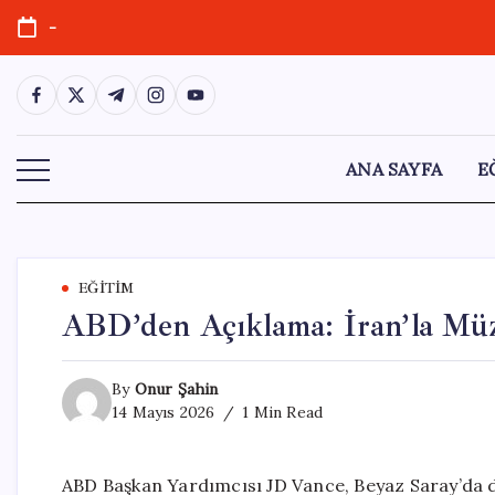
Skip
-
to
content
https://www.facebook.com/
https://twitter.com/
https://t.me/
https://www.instagram.com/
https://youtube.com/
ANA SAYFA
E
EĞITIM
ABD’den Açıklama: İran’la Müz
By
Onur Şahin
14 Mayıs 2026
1 Min Read
ABD Başkan Yardımcısı JD Vance, Beyaz Saray’da dü