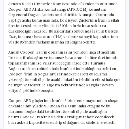
Senato Silahlı Hizmetler Komitesi’nde düzenlenen oturumda,
Cooper, ABD Afrika Komutanlığı (AFRICOM) Komutanı
Orgeneral Dagvin Anderson ile birlikte konuştu. Oturumda
yaptığı açılış konuşmasında, koalisyon güçlerinin İran’ın silah
üretim tesislerine yönelik 1450’den fazla hava saldırısı
düzenlediğini aktardı. Bu saldırılar sonucunda İran’ın balistik
füze, insansız hava aracı (İHA) ve deniz sanayii kapasitesinin
yüzde 85’inden fazlasının imha edildiğini belirtti.
Ancak Cooper, İran’ın donanmasını yeniden inşa etmesinin
“bir nesil” alacağını ve insansız hava aracı ile füze üretiminde
toparlanmanın ise yıllar süreceğini ifade etti. Hürmüz
Boğazı’nın kontrolünün hala İran’ın elinde olduğunu belirten
Cooper, “İran’ın boğazlar üzerindeki ticareti durdurma
yeteneği önemli ölçüde azaldı, fakat bu tehdidin etkisi hala çok
belirgin ve ticaret ile sigorta sektörlerinde kaygılar devam
ediyor,” şeklinde konuştu.
Cooper, ABD güçlerinin İran’ın 8 bin deniz mayınından oluşan
envanterinin yüzde 90’ından fazlasını imha ettiğini ve bu
durumun boğazdaki tehditleri önemli ölçüde azalttığını
belirtti. Ancak, İran’ın hala deniz trafiğini tehdit edebilecek
bazı askeri kapasitelere sahip olduğunu da sözlerine ekledi.