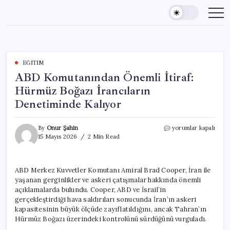
Skip
to
content
EĞITIM
ABD Komutanından Önemli İtiraf:
Hürmüz Boğazı İrancıların
Denetiminde Kalıyor
ABD
By
Onur Şahin
yorumlar kapalı
Komutanından
15 Mayıs 2026
2 Min Read
Önemli
İtiraf:
Hürmüz
ABD Merkez Kuvvetler Komutanı Amiral Brad Cooper, İran ile
Boğazı
yaşanan gerginlikler ve askeri çatışmalar hakkında önemli
İrancıların
Denetiminde
açıklamalarda bulundu. Cooper, ABD ve İsrail’in
Kalıyor
gerçekleştirdiği hava saldırıları sonucunda İran’ın askeri
için
kapasitesinin büyük ölçüde zayıflatıldığını, ancak Tahran’ın
Hürmüz Boğazı üzerindeki kontrolünü sürdüğünü vurguladı.