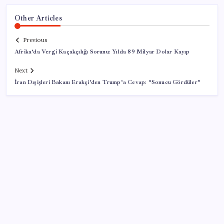
Other Articles
Previous
Afrika’da Vergi Kaçakçılığı Sorunu: Yılda 89 Milyar Dolar Kayıp
Next
İran Dışişleri Bakanı Erakçi’den Trump’a Cevap: “Sonucu Gördüler”
SON YAZILAR
Milyonların Gözü TBMM’de: Kademeli emeklilik