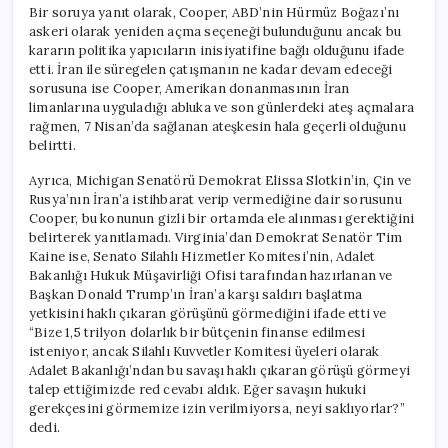
Bir soruya yanıt olarak, Cooper, ABD’nin Hürmüz Boğazı’nı
askeri olarak yeniden açma seçeneği bulunduğunu ancak bu
kararın politika yapıcıların inisiyatifine bağlı olduğunu ifade
etti. İran ile süregelen çatışmanın ne kadar devam edeceği
sorusuna ise Cooper, Amerikan donanmasının İran
limanlarına uyguladığı abluka ve son günlerdeki ateş açmalara
rağmen, 7 Nisan’da sağlanan ateşkesin hala geçerli olduğunu
belirtti.
Ayrıca, Michigan Senatörü Demokrat Elissa Slotkin’in, Çin ve
Rusya’nın İran’a istihbarat verip vermediğine dair sorusunu
Cooper, bu konunun gizli bir ortamda ele alınması gerektiğini
belirterek yanıtlamadı. Virginia’dan Demokrat Senatör Tim
Kaine ise, Senato Silahlı Hizmetler Komitesi’nin, Adalet
Bakanlığı Hukuk Müşavirliği Ofisi tarafından hazırlanan ve
Başkan Donald Trump’ın İran’a karşı saldırı başlatma
yetkisini haklı çıkaran görüşünü görmediğini ifade etti ve
“Bize 1,5 trilyon dolarlık bir bütçenin finanse edilmesi
isteniyor, ancak Silahlı Kuvvetler Komitesi üyeleri olarak
Adalet Bakanlığı’ndan bu savaşı haklı çıkaran görüşü görmeyi
talep ettiğimizde red cevabı aldık. Eğer savaşın hukuki
gerekçesini görmemize izin verilmiyorsa, neyi saklıyorlar?”
dedi.