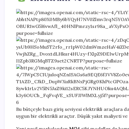
6
Bu bütçeyle bazı giriş seviyesi elektrikli araçlar
uygun bir elektrikli araçtır. Düşük yakıt maliyeti ve
Yeni nesil markalardan
MG4
gibi modeller de kam