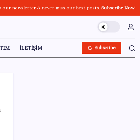
o our newsletter & never miss our best posts.
Subscribe Now!
TIM
İLETİŞİM
Subscribe
ı
SON YAZILAR
Halkbank’tan beklenti üstü net kâr