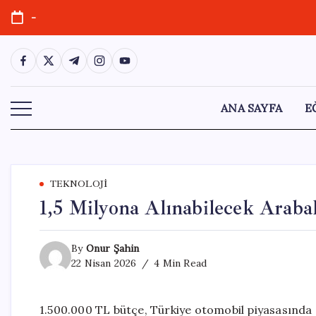
Skip
-
to
content
https://www.facebook.com/
https://twitter.com/
https://t.me/
https://www.instagram.com/
https://youtube.com/
ANA SAYFA
E
TEKNOLOJI
1,5 Milyona Alınabilecek Araba
By
Onur Şahin
22 Nisan 2026
4 Min Read
1.500.000 TL bütçe, Türkiye otomobil piyasasında 