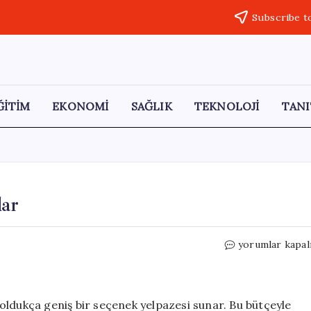
Subscribe t
ĞİTİM
EKONOMİ
SAĞLIK
TEKNOLOJİ
TANI
lar
1,5
yorumlar kapal
Milyona
Alınabilecek
Arabalar
için
oldukça geniş bir seçenek yelpazesi sunar. Bu bütçeyle